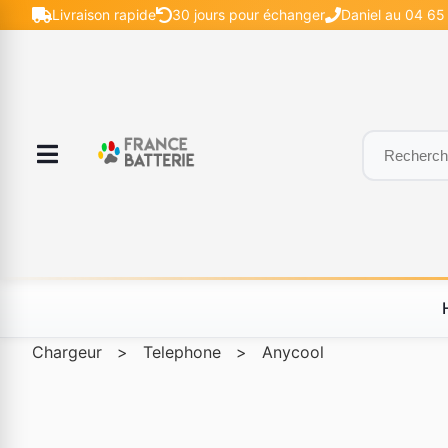
Livraison rapide
30 jours pour échanger
Daniel au 04 65
Chargeur
>
Telephone
>
Anycool