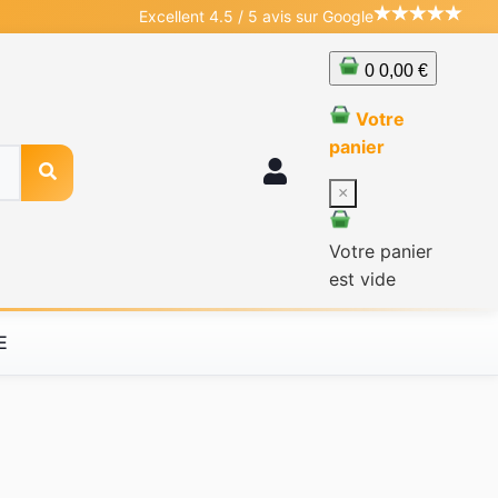
Excellent 4.5 / 5 avis sur Google
0
0,00 €
Votre
panier
×
Votre panier
est vide
E