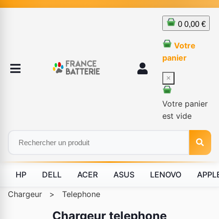
0
0,00 €
Votre
panier
×
Votre panier
est vide
HP
DELL
ACER
ASUS
LENOVO
APPL
Chargeur
>
Telephone
Chargeur telephone