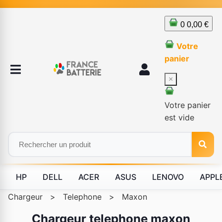
0
0,00 €
Votre
panier
×
Votre panier
est vide
HP
DELL
ACER
ASUS
LENOVO
APPL
Chargeur
>
Telephone
>
Maxon
Chargeur telephone maxon