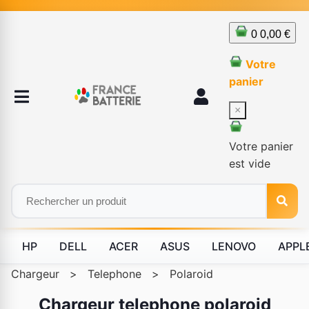
0
0,00 €
Votre
panier
×
Votre panier
est vide
HP
DELL
ACER
ASUS
LENOVO
APPL
Chargeur
>
Telephone
>
Polaroid
Chargeur telephone polaroid