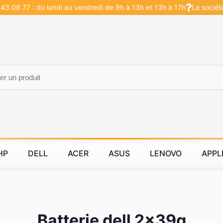
43 08 77 : du lundi au vendredi de 9h à 13h et 13h à 17h
La sociét
HP
DELL
ACER
ASUS
LENOVO
APPL
Batterie dell 2x39g