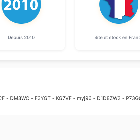
Depuis 2010
Site et stock en Fran
CF
-
DM3WC
-
F3YGT
-
KG7VF
-
myj96
-
D1D8ZW2
-
P73G