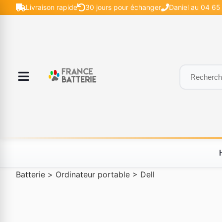
Livraison rapide
30 jours pour échanger
Daniel au 04 65 
Batterie
>
Ordinateur portable
>
Dell