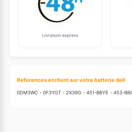
Livraison express
References ecritent sur votre batterie dell
0DM3WC
-
0F3YGT
-
2X39G
-
451-BBYE
-
453-BB