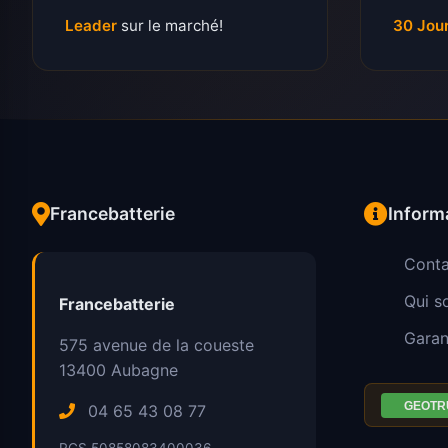
Leader
sur le marché!
30 Jou
Francebatterie
Inform
Conta
Qui 
Francebatterie
Garan
575 avenue de la coueste
13400
Aubagne
04 65 43 08 77
RCS 50858083400036