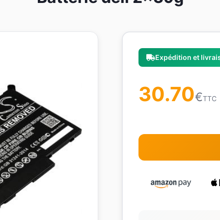
Expédition et livra
30.70
€
TTC