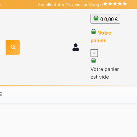
é
Excellent 4.5 / 5 avis sur Google
0
0,00 €
Votre
panier
×
Votre panier
est vide
E