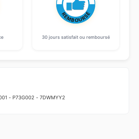
ce
30 jours satisfait ou remboursé
001
-
P73G002
-
7DWMYY2