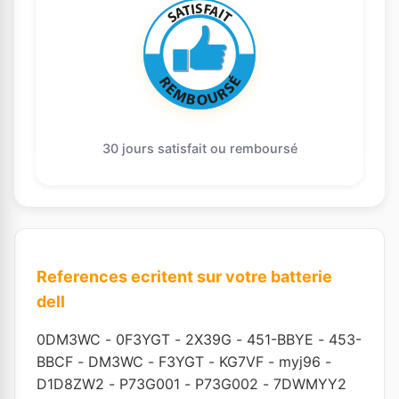
30 jours satisfait ou remboursé
References ecritent sur votre batterie
dell
0DM3WC
-
0F3YGT
-
2X39G
-
451-BBYE
-
453-
BBCF
-
DM3WC
-
F3YGT
-
KG7VF
-
myj96
-
D1D8ZW2
-
P73G001
-
P73G002
-
7DWMYY2