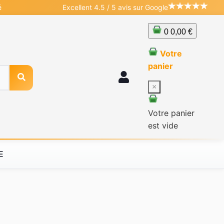
é
Excellent 4.5 / 5 avis sur Google
0
0,00 €
Votre
panier
×
Votre panier
est vide
E