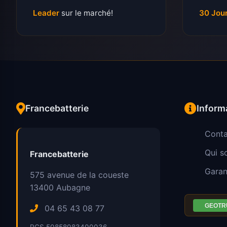
Leader
sur le marché!
30 Jou
Francebatterie
Inform
Conta
Qui 
Francebatterie
Garan
575 avenue de la coueste
13400
Aubagne
04 65 43 08 77
RCS 50858083400036