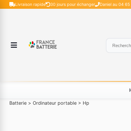
Livraison rapide
30 jours pour échanger
Daniel au 04 65 
Batterie
>
Ordinateur portable
>
Hp