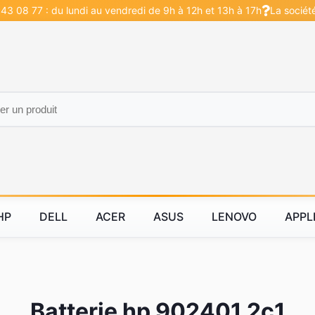
43 08 77 : du lundi au vendredi de 9h à 12h et 13h à 17h
La sociét
HP
DELL
ACER
ASUS
LENOVO
APPL
Batterie hp 902401 2c1