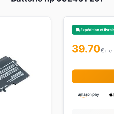
Expédition et livra
39.70
€
TTC