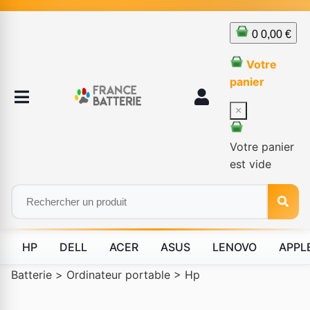
0
0,00 €
Votre
panier
×
Votre panier
est vide
HP
DELL
ACER
ASUS
LENOVO
APPL
Batterie
>
Ordinateur portable
>
Hp