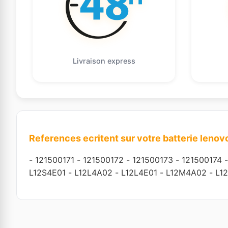
Livraison express
References ecritent sur votre batterie lenov
-
121500171
-
121500172
-
121500173
-
121500174
L12S4E01
-
L12L4A02
-
L12L4E01
-
L12M4A02
-
L1