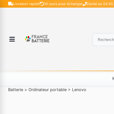
Livraison rapide
30 jours pour échanger
Daniel au 04 65 
Batterie
>
Ordinateur portable
>
Lenovo