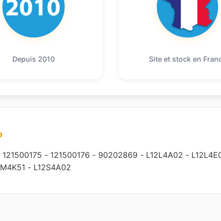
Depuis 2010
Site et stock en Fran
o
-
121500175
-
121500176
-
90202869
-
L12L4A02
-
L12L4E
2M4K51
-
L12S4A02