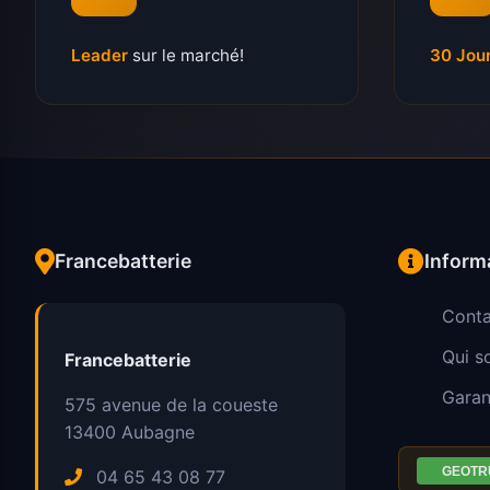
Leader
sur le marché!
30 Jou
Francebatterie
Inform
Conta
Qui 
Francebatterie
Garan
575 avenue de la coueste
13400
Aubagne
04 65 43 08 77