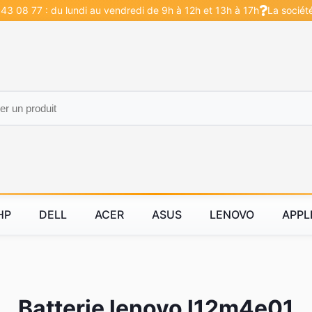
43 08 77 : du lundi au vendredi de 9h à 12h et 13h à 17h
La sociét
HP
DELL
ACER
ASUS
LENOVO
APPL
Batterie lenovo l12m4e01