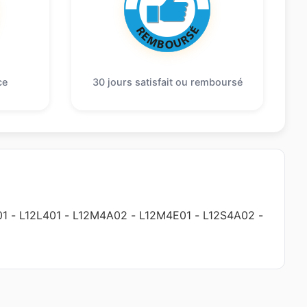
ce
30 jours satisfait ou remboursé
01
-
L12L401
-
L12M4A02
-
L12M4E01
-
L12S4A02
-