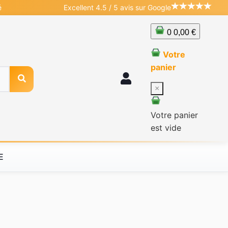
é
Excellent 4.5 / 5 avis sur Google
0
0,00 €
Votre
panier
×
Votre panier
est vide
E