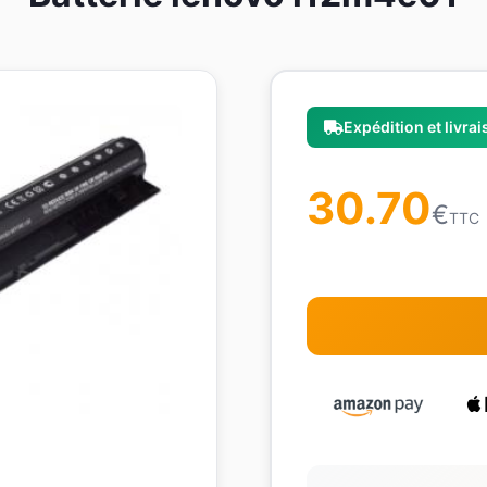
Expédition et livra
30.70
€
TTC