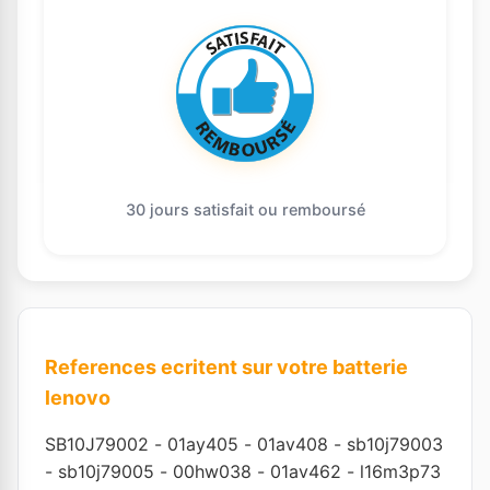
30 jours satisfait ou remboursé
References ecritent sur votre batterie
lenovo
SB10J79002
-
01ay405
-
01av408
-
sb10j79003
-
sb10j79005
-
00hw038
-
01av462
-
l16m3p73