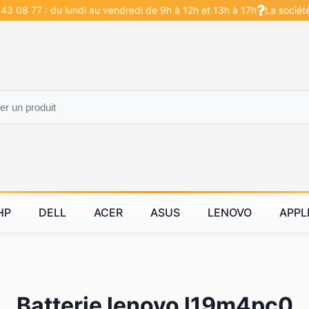
43 08 77 : du lundi au vendredi de 9h à 12h et 13h à 17h
La sociét
HP
DELL
ACER
ASUS
LENOVO
APPL
Batterie lenovo l19m4pc0