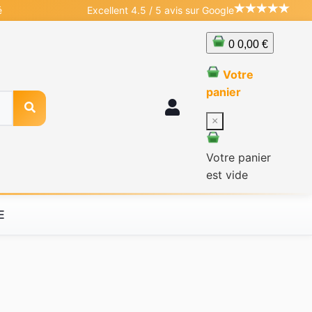
é
Excellent 4.5 / 5 avis sur Google
0
0,00 €
Votre
panier
×
Votre panier
est vide
E