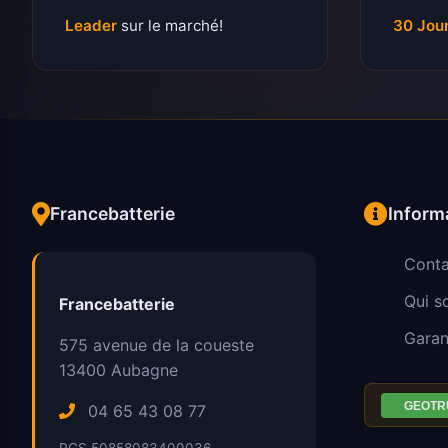
Leader
sur le marché!
30 Jou
Francebatterie
Inform
Conta
Qui 
Francebatterie
Garan
575 avenue de la coueste
13400
Aubagne
04 65 43 08 77
RCS 50858083400036