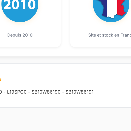
Depuis 2010
Site et stock en Fran
o
0
-
L19SPC0
-
SB10W86190
-
SB10W86191