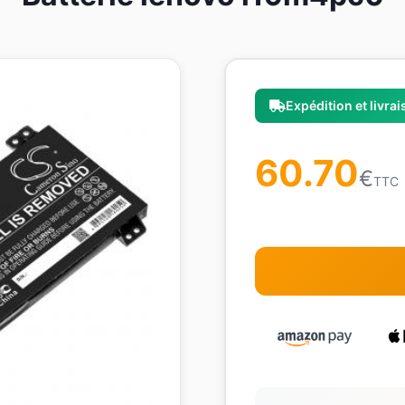
Expédition et livra
60.70
€
TTC