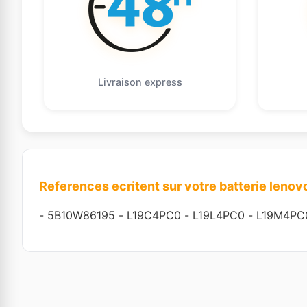
Livraison express
References ecritent sur votre batterie lenov
-
5B10W86195
-
L19C4PC0
-
L19L4PC0
-
L19M4PC