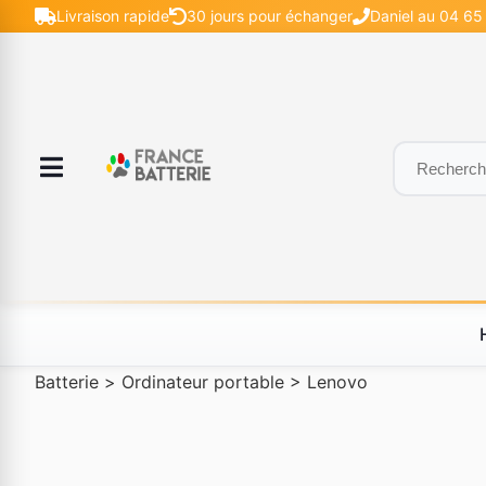
Livraison rapide
30 jours pour échanger
Daniel au 04 65 
Batterie
>
Ordinateur portable
>
Lenovo