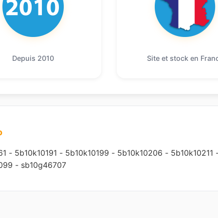
Depuis 2010
Site et stock en Fran
o
61
-
5b10k10191
-
5b10k10199
-
5b10k10206
-
5b10k10211
099
-
sb10g46707