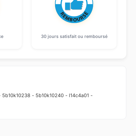
ce
30 jours satisfait ou remboursé
-
5b10k10238
-
5b10k10240
-
l14c4a01
-