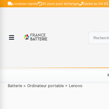
Livraison rapide
30 jours pour échanger
Daniel au 04 65 
Batterie
>
Ordinateur portable
>
Lenovo