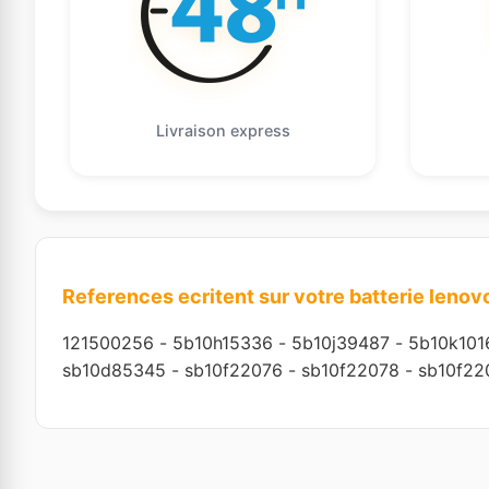
Livraison express
References ecritent sur votre batterie lenov
121500256
-
5b10h15336
-
5b10j39487
-
5b10k101
sb10d85345
-
sb10f22076
-
sb10f22078
-
sb10f22