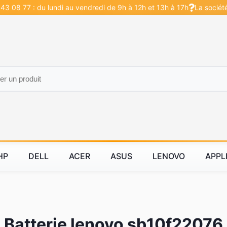
43 08 77 : du lundi au vendredi de 9h à 12h et 13h à 17h
La sociét
HP
DELL
ACER
ASUS
LENOVO
APPL
Batterie lenovo sb10f22076