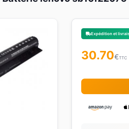
Expédition et livra
30.70
€
TTC