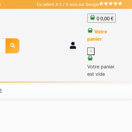
é
Excellent 4.5 / 5 avis sur Google
0
0,00 €
Votre
panier
×
Votre panier
est vide
E