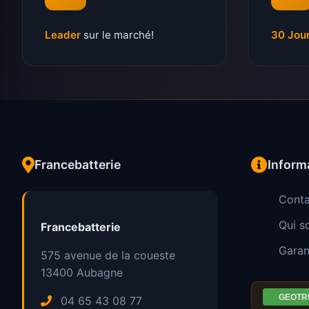
Leader
sur le marché!
30 Jou
Francebatterie
Inform
Conta
Qui 
Francebatterie
Garan
575 avenue de la coueste
13400
Aubagne
04 65 43 08 77