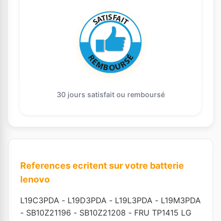
30 jours satisfait ou remboursé
References ecritent sur votre batterie
lenovo
L19C3PDA
-
L19D3PDA
-
L19L3PDA
-
L19M3PDA
-
SB10Z21196
-
SB10Z21208
-
FRU TP1415 LG