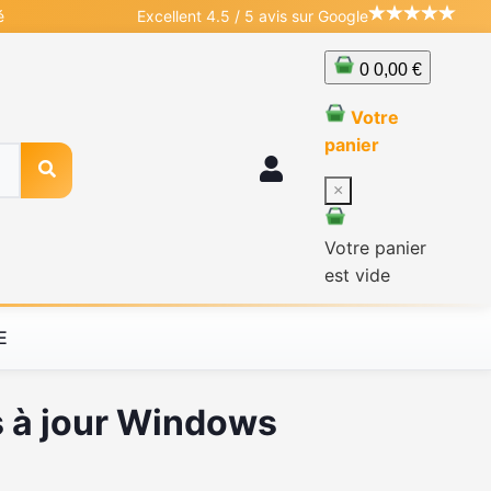
é
Excellent 4.5 / 5 avis sur Google
0
0,00 €
Votre
panier
×
Votre panier
est vide
E
s à jour Windows