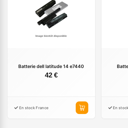
Batterie dell latitude 14 e7440
Batte
42 €
En stock France
En stoc