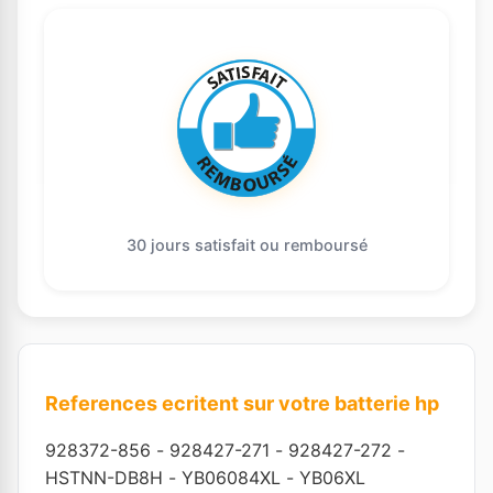
30 jours satisfait ou remboursé
References ecritent sur votre batterie hp
928372-856
-
928427-271
-
928427-272
-
HSTNN-DB8H
-
YB06084XL
-
YB06XL