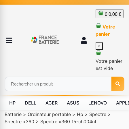
0
0,00 €
Votre
panier
×
Votre panier
est vide
HP
DELL
ACER
ASUS
LENOVO
APPL
Batterie
>
Ordinateur portable
>
Hp
>
Spectre
>
Spectre x360
>
Spectre x360 15-ch004nf