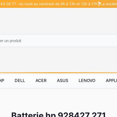
43 08 77 : du lundi au vendredi de 9h à 13h et 13h à 17h
La sociét
HP
DELL
ACER
ASUS
LENOVO
APPL
Batterie hp 928427 271