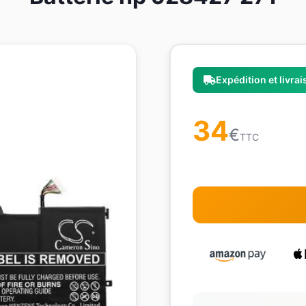
Expédition et livra
34
€
TTC