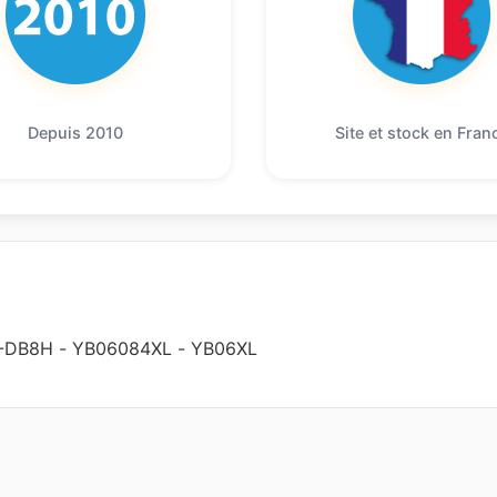
Depuis 2010
Site et stock en Fran
-DB8H
-
YB06084XL
-
YB06XL