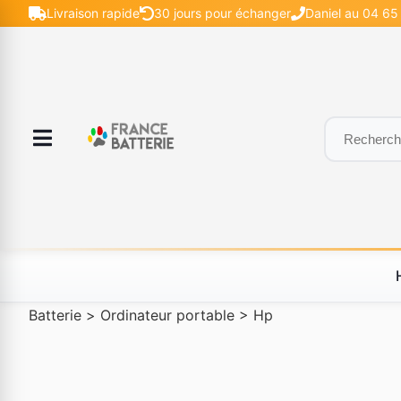
Livraison rapide
30 jours pour échanger
Daniel au 04 65 
Batterie
>
Ordinateur portable
>
Hp