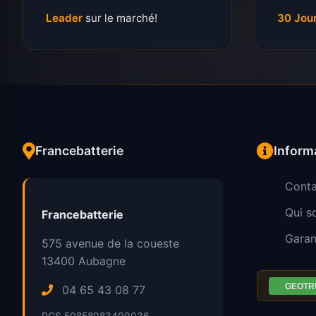
Leader
sur le marché!
30 Jou
Francebatterie
Inform
Conta
Qui 
Francebatterie
Garan
575 avenue de la coueste
13400
Aubagne
04 65 43 08 77
RCS 50858083400036