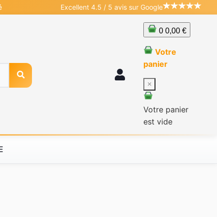
é
Excellent 4.5 / 5 avis sur Google
0
0,00 €
Votre
panier
×
Votre panier
est vide
E