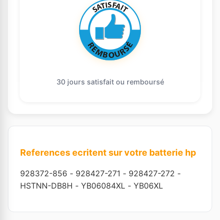
30 jours satisfait ou remboursé
References ecritent sur votre batterie hp
928372-856
-
928427-271
-
928427-272
-
HSTNN-DB8H
-
YB06084XL
-
YB06XL