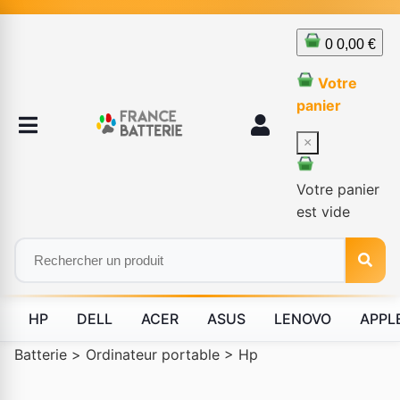
0
0,00 €
Votre
panier
×
Votre panier
est vide
HP
DELL
ACER
ASUS
LENOVO
APPL
Batterie
>
Ordinateur portable
>
Hp