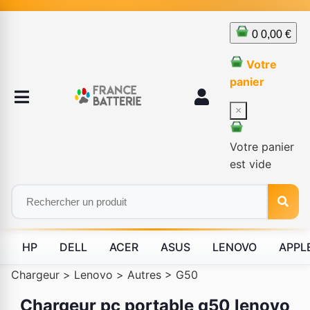
0
0,00 €
Votre
panier
×
Votre panier
est vide
HP
DELL
ACER
ASUS
LENOVO
APPL
Chargeur
>
Lenovo
>
Autres
>
G50
Chargeur pc portable g50 lenovo