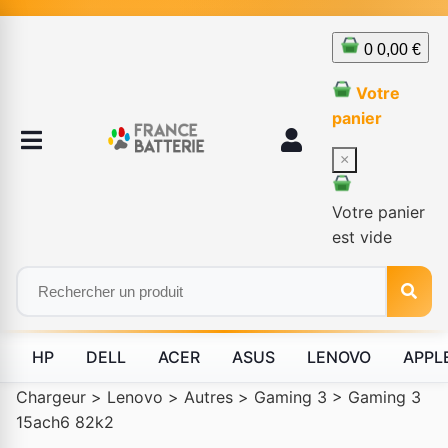
0
0,00 €
Votre
panier
×
Votre panier
est vide
HP
DELL
ACER
ASUS
LENOVO
APPL
Chargeur
>
Lenovo
>
Autres
>
Gaming 3
>
Gaming 3
15ach6 82k2