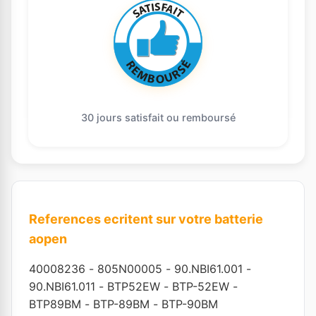
30 jours satisfait ou remboursé
References ecritent sur votre batterie
aopen
40008236
-
805N00005
-
90.NBI61.001
-
90.NBI61.011
-
BTP52EW
-
BTP-52EW
-
BTP89BM
-
BTP-89BM
-
BTP-90BM