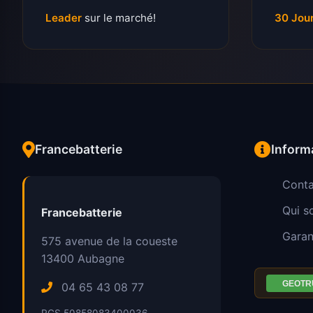
Leader
sur le marché!
30 Jou
Francebatterie
Inform
Conta
Qui 
Francebatterie
Garan
575 avenue de la coueste
13400
Aubagne
04 65 43 08 77
RCS 50858083400036