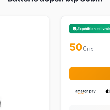
Expédition et livra
50
€
TTC