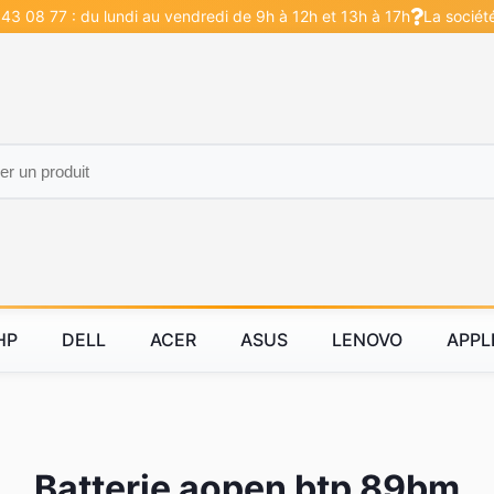
43 08 77 : du lundi au vendredi de 9h à 12h et 13h à 17h
La sociét
HP
DELL
ACER
ASUS
LENOVO
APPL
Batterie aopen btp 89bm