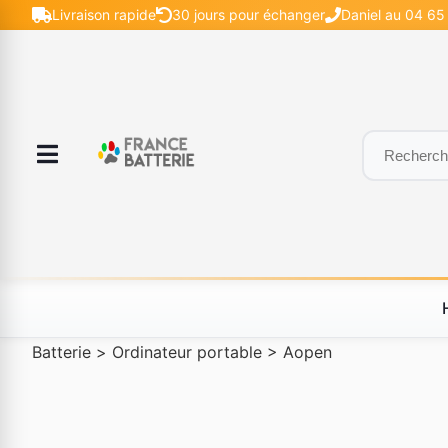
Livraison rapide
30 jours pour échanger
Daniel au 04 65 
Batterie
>
Ordinateur portable
>
Aopen