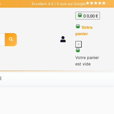
é
Excellent 4.5 / 5 avis sur Google
0
0,00 €
Votre
panier
×
Votre panier
est vide
E