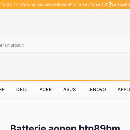
43 08 77 : du lundi au vendredi de 9h à 13h et 13h à 17h
La sociét
HP
DELL
ACER
ASUS
LENOVO
APPL
Batterie aopen btp89bm