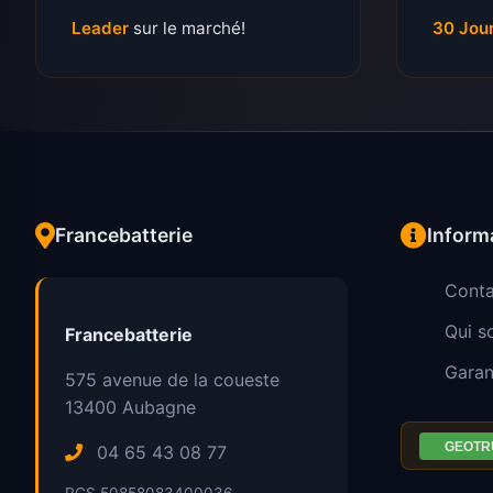
Leader
sur le marché!
30 Jou
Francebatterie
Inform
Conta
Qui 
Francebatterie
Garan
575 avenue de la coueste
13400
Aubagne
04 65 43 08 77
RCS 50858083400036