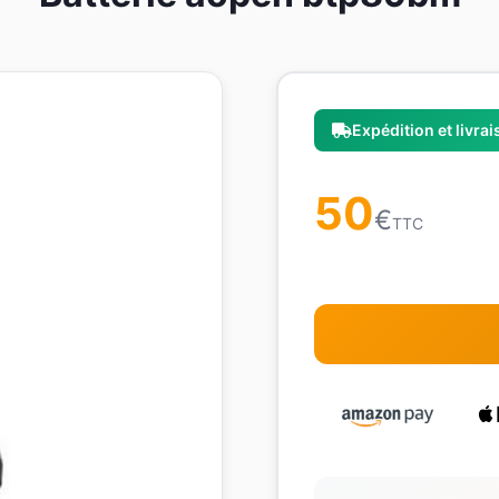
Expédition et livra
50
€
TTC