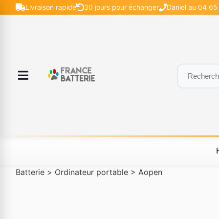
Livraison rapide
30 jours pour échanger
Daniel au 04 65 
Batterie
>
Ordinateur portable
>
Aopen