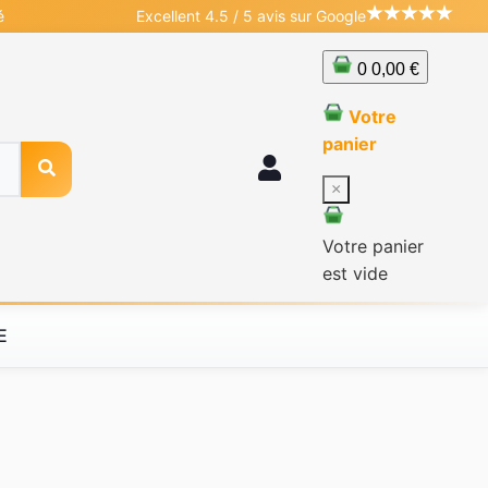
é
Excellent 4.5 / 5 avis sur Google
0
0,00 €
Votre
panier
×
Votre panier
est vide
E