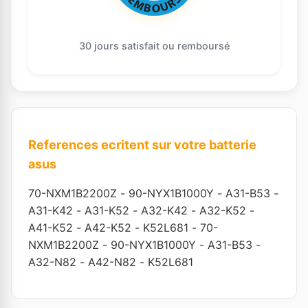
30 jours satisfait ou remboursé
References ecritent sur votre batterie
asus
70-NXM1B2200Z
-
90-NYX1B1000Y
-
A31-B53
-
A31-K42
-
A31-K52
-
A32-K42
-
A32-K52
-
A41-K52
-
A42-K52
-
K52L681
-
70-
NXM1B2200Z
-
90-NYX1B1000Y
-
A31-B53
-
A32-N82
-
A42-N82
-
K52L681