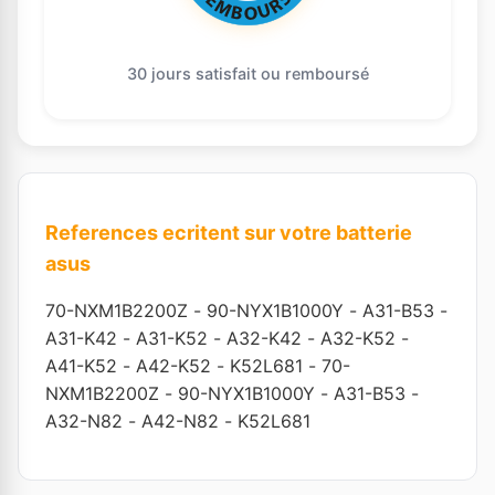
30 jours satisfait ou remboursé
References ecritent sur votre batterie
asus
70-NXM1B2200Z
-
90-NYX1B1000Y
-
A31-B53
-
A31-K42
-
A31-K52
-
A32-K42
-
A32-K52
-
A41-K52
-
A42-K52
-
K52L681
-
70-
NXM1B2200Z
-
90-NYX1B1000Y
-
A31-B53
-
A32-N82
-
A42-N82
-
K52L681