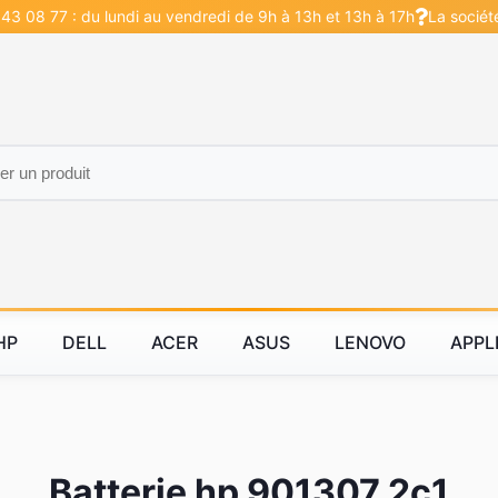
43 08 77 : du lundi au vendredi de 9h à 13h et 13h à 17h
La sociét
HP
DELL
ACER
ASUS
LENOVO
APPL
Batterie hp 901307 2c1