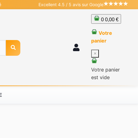
é
Excellent 4.5 / 5 avis sur Google
0
0,00 €
Votre
panier
×
Votre panier
est vide
E