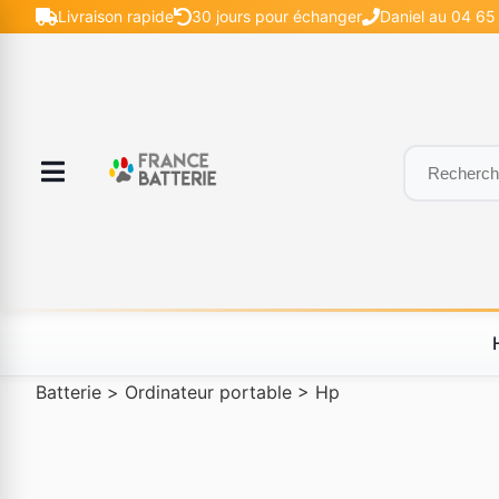
Livraison rapide
30 jours pour échanger
Daniel au 04 65 
Batterie
>
Ordinateur portable
>
Hp