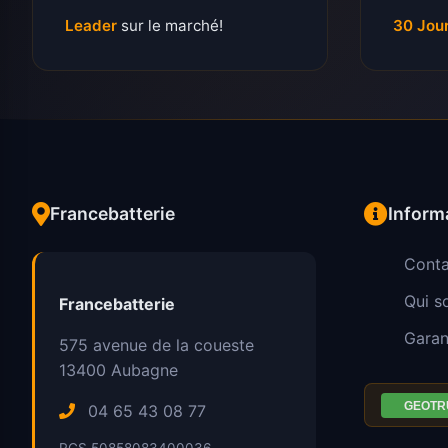
Leader
sur le marché!
30 Jou
Francebatterie
Inform
Conta
Qui 
Francebatterie
Garan
575 avenue de la coueste
13400
Aubagne
04 65 43 08 77
RCS 50858083400036