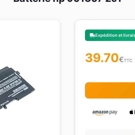
Expédition et livra
39.70
€
TTC