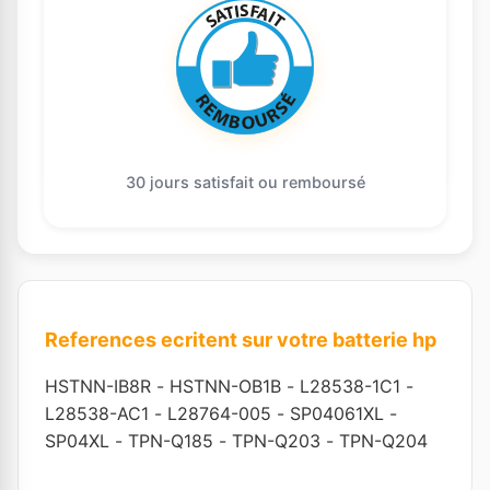
30 jours satisfait ou remboursé
References ecritent sur votre batterie hp
HSTNN-IB8R
-
HSTNN-OB1B
-
L28538-1C1
-
L28538-AC1
-
L28764-005
-
SP04061XL
-
SP04XL
-
TPN-Q185
-
TPN-Q203
-
TPN-Q204