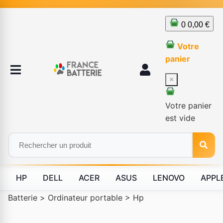
0
0,00 €
Votre
panier
×
Votre panier
est vide
HP
DELL
ACER
ASUS
LENOVO
APPL
Batterie
>
Ordinateur portable
>
Hp