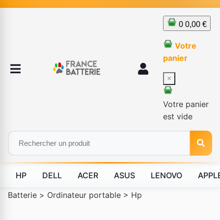
0
0,00 €
Votre
panier
×
Votre panier
est vide
HP
DELL
ACER
ASUS
LENOVO
APPL
Batterie
>
Ordinateur portable
>
Hp