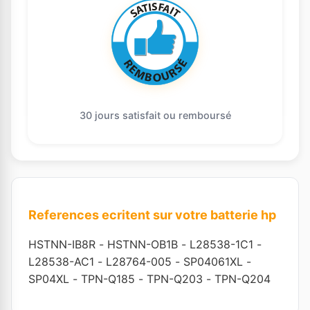
30 jours satisfait ou remboursé
References ecritent sur votre batterie hp
HSTNN-IB8R
-
HSTNN-OB1B
-
L28538-1C1
-
L28538-AC1
-
L28764-005
-
SP04061XL
-
SP04XL
-
TPN-Q185
-
TPN-Q203
-
TPN-Q204