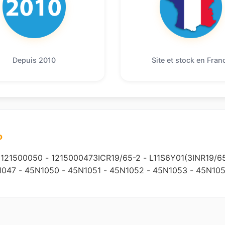
Depuis 2010
Site et stock en Fran
o
-
121500050
-
1215000473ICR19/65-2
-
L11S6Y01(3INR19/6
1047
-
45N1050
-
45N1051
-
45N1052
-
45N1053
-
45N10