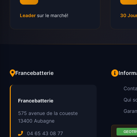
Leader
sur le marché!
30 Jou
Francebatterie
Inform
Conta
Qui 
Francebatterie
Garan
575 avenue de la coueste
13400
Aubagne
04 65 43 08 77