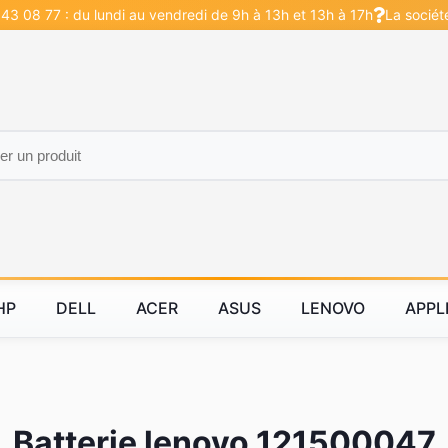
43 08 77 : du lundi au vendredi de 9h à 13h et 13h à 17h
La sociét
HP
DELL
ACER
ASUS
LENOVO
APPL
Batterie lenovo 121500047