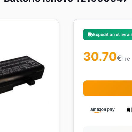
Expédition et livra
30.70
€
TTC