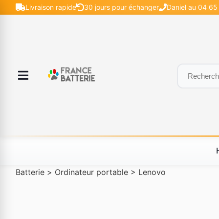
Livraison rapide
30 jours pour échanger
Daniel au 04 65 
Batterie
>
Ordinateur portable
>
Lenovo