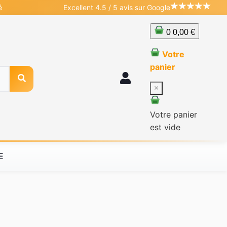
é
Excellent 4.5 / 5 avis sur Google
0
0,00 €
Votre
panier
×
Votre panier
est vide
E