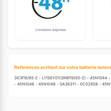
Livraison express
References ecritent sur votre batterie lenov
3ICR19/65-2
-
L11S6Y01(3INR19/65-2)
-
45N1044
-
45N1048
-
45N1049
-
0A36311
-
0C52858
-
45N