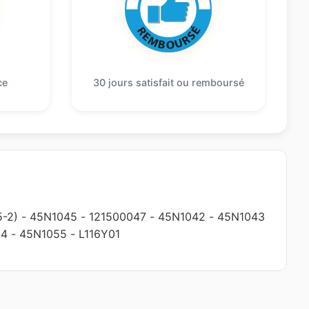
ce
30 jours satisfait ou remboursé
5-2)
-
45N1045
-
121500047
-
45N1042
-
45N1043
54
-
45N1055
-
L116Y01