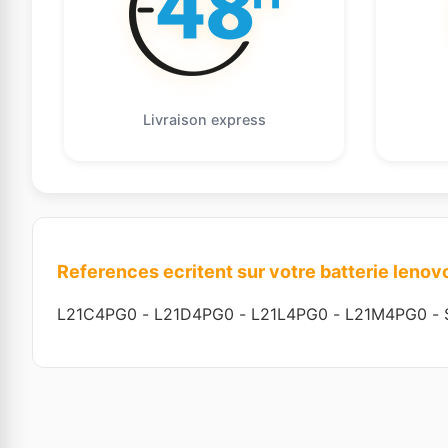
Livraison express
References ecritent sur votre batterie lenov
L21C4PG0
-
L21D4PG0
-
L21L4PG0
-
L21M4PG0
-