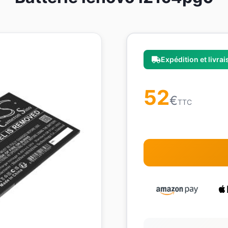
Expédition et livra
52
€
TTC