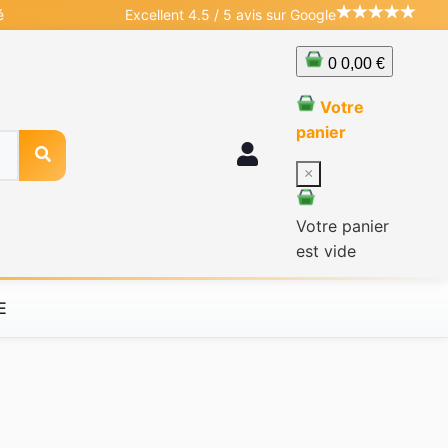
é
Excellent 4.5 / 5 avis sur Google
0
0,00 €
Votre
panier
×
Votre panier
est vide
E