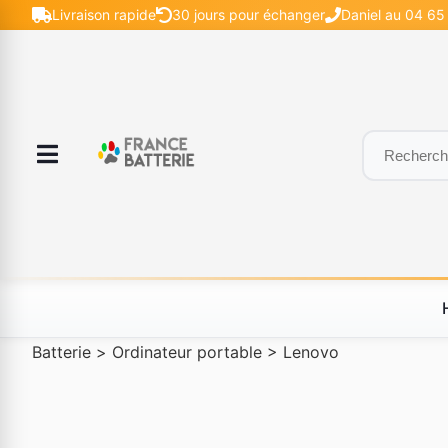
Livraison rapide
30 jours pour échanger
Daniel au 04 65 
Batterie
>
Ordinateur portable
>
Lenovo