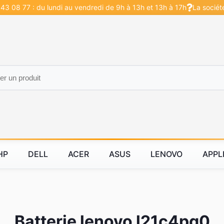
43 08 77 : du lundi au vendredi de 9h à 13h et 13h à 17h
La sociét
HP
DELL
ACER
ASUS
LENOVO
APPL
Batterie lenovo l21c4pg0