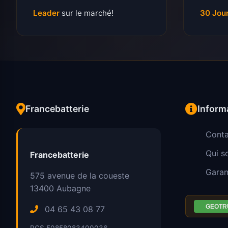
Leader
sur le marché!
30 Jou
Francebatterie
Inform
Conta
Qui 
Francebatterie
Garan
575 avenue de la coueste
13400
Aubagne
04 65 43 08 77
RCS 50858083400036