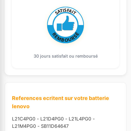
30 jours satisfait ou remboursé
References ecritent sur votre batterie
lenovo
L21C4PG0
-
L21D4PG0
-
L21L4PG0
-
L21M4PG0
-
SB11D64647