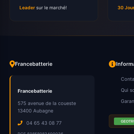
Leader
sur le marché!
30 Jou
Francebatterie
Inform
Conta
Qui 
Francebatterie
Garan
575 avenue de la coueste
13400
Aubagne
04 65 43 08 77
RCS 50858083400036