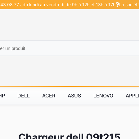
43 08 77 : du lundi au vendredi de 9h à 12h et 13h à 17h
La sociét
HP
DELL
ACER
ASUS
LENOVO
APPL
Chargeur dell 09t215