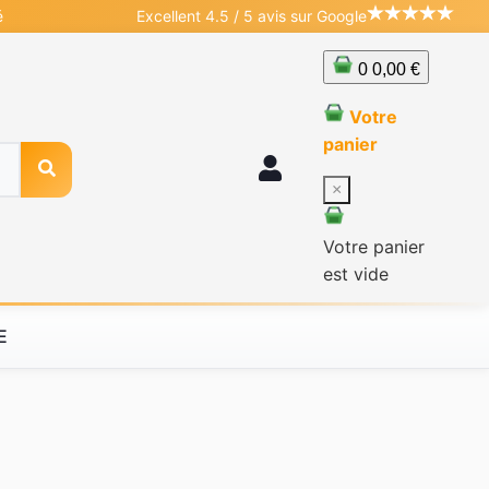
é
Excellent 4.5 / 5 avis sur Google
0
0,00 €
Votre
panier
×
Votre panier
est vide
E