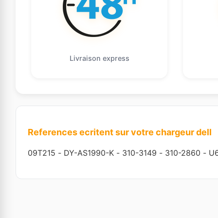
Livraison express
References ecritent sur votre chargeur dell
09T215
-
DY-AS1990-K
-
310-3149
-
310-2860
-
U