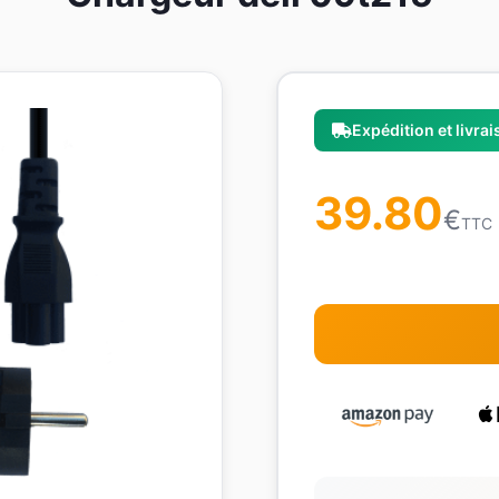
Expédition et livra
39.80
€
TTC