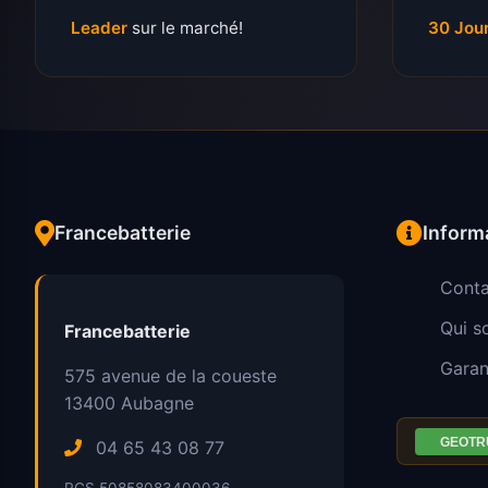
Leader
sur le marché!
30 Jou
Francebatterie
Inform
Conta
Qui 
Francebatterie
Garan
575 avenue de la coueste
13400
Aubagne
04 65 43 08 77
RCS 50858083400036