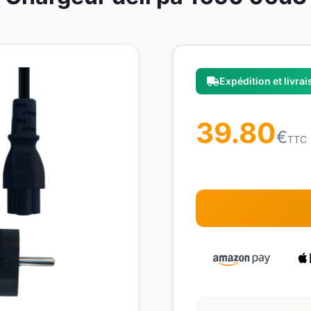
Expédition et livra
39.80
€
TTC