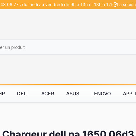
43 08 77 : du lundi au vendredi de 9h à 13h et 13h à 17h
La sociét
HP
DELL
ACER
ASUS
LENOVO
APPL
Chargeur dell pa 1650 06d3