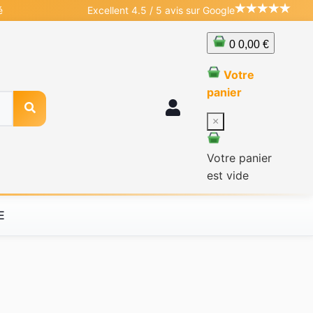
é
Excellent 4.5 / 5 avis sur Google
0
0,00 €
Votre
panier
×
Votre panier
est vide
E