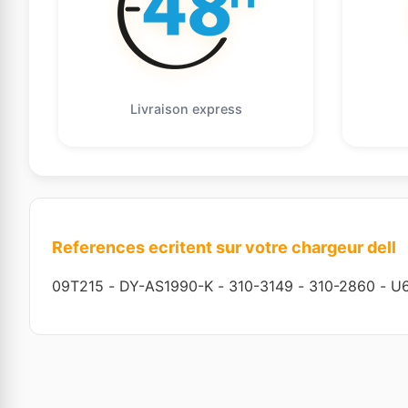
Livraison express
References ecritent sur votre chargeur dell
09T215
-
DY-AS1990-K
-
310-3149
-
310-2860
-
U