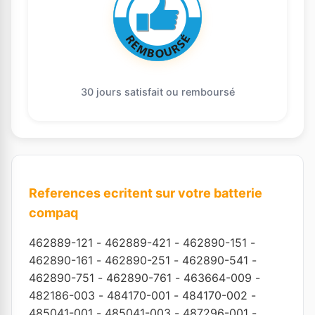
30 jours satisfait ou remboursé
References ecritent sur votre batterie
compaq
462889-121
-
462889-421
-
462890-151
-
462890-161
-
462890-251
-
462890-541
-
462890-751
-
462890-761
-
463664-009
-
482186-003
-
484170-001
-
484170-002
-
485041-001
-
485041-003
-
487296-001
-