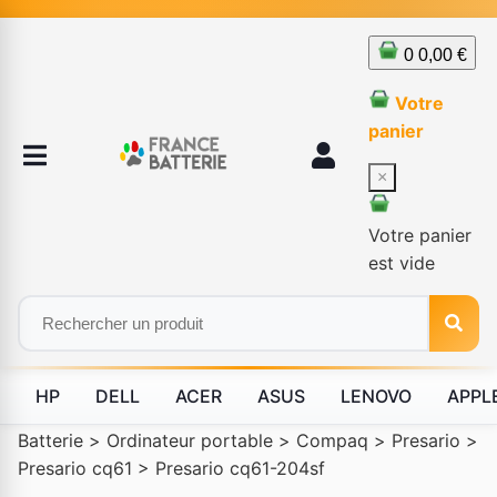
0
0,00 €
Votre
panier
×
Votre panier
est vide
HP
DELL
ACER
ASUS
LENOVO
APPL
Batterie
>
Ordinateur portable
>
Compaq
>
Presario
>
Presario cq61
>
Presario cq61-204sf