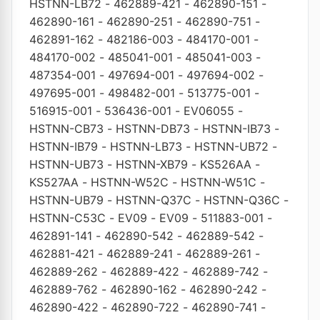
HSTNN-LB72
-
462889-421
-
462890-151
-
462890-161
-
462890-251
-
462890-751
-
462891-162
-
482186-003
-
484170-001
-
484170-002
-
485041-001
-
485041-003
-
487354-001
-
497694-001
-
497694-002
-
497695-001
-
498482-001
-
513775-001
-
516915-001
-
536436-001
-
EV06055
-
HSTNN-CB73
-
HSTNN-DB73
-
HSTNN-IB73
-
HSTNN-IB79
-
HSTNN-LB73
-
HSTNN-UB72
-
HSTNN-UB73
-
HSTNN-XB79
-
KS526AA
-
KS527AA
-
HSTNN-W52C
-
HSTNN-W51C
-
HSTNN-UB79
-
HSTNN-Q37C
-
HSTNN-Q36C
-
HSTNN-C53C
-
EV09
-
EV09
-
511883-001
-
462891-141
-
462890-542
-
462889-542
-
462881-421
-
462889-241
-
462889-261
-
462889-262
-
462889-422
-
462889-742
-
462889-762
-
462890-162
-
462890-242
-
462890-422
-
462890-722
-
462890-741
-