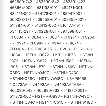
462890-742
-
462890-842
-
462891-422
-
463664-009
-
481193-001
-
484171-001
-
484171-002
-
484178-001
-
485041-002
-
500028-131
-
509458-001
-
509459-001
-
511884-001
-
512413-002
-
516477-191
-
534115-291
-
570228-001
-
597598-001
-
7F0884
-
7F08A4
-
7F08C4
-
7F0914
-
7F0964
-
7F0974
-
7F0984
-
7F09A4
-
7F8874
-
7FO984
-
DQ-EV06055-6
-
EV03
-
EV12
-
G61-
110SA
-
HSTHH-DB72
-
HSTHH-IB73
-
HSTNN-
1B72
-
HSTNN-C872
-
HSTNN-I58C
-
HSTNN-
IB96
-
HSTNN-LB79
-
HSTNN-N50C
-
HSTNN-
Q39C
-
HSTNN-Q40C
-
HSTNN-Q43C
-
HSTNN-Q58C
-
HSTNNW48C
-
LBHP6055
-
NC273AA
-
NH493AA
-
NH493AA#ABA
-
462090-542
-
462890-762
-
511872-001
-
511872-002
-
HSTHH-UB96
-
HSTNN-W49C
-
HSTNN-Q34C
-
HSTNN-C51C
-
HSTNN-W48C
-