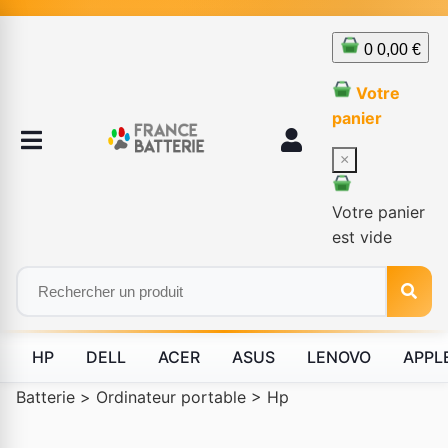
0
0,00 €
Votre
panier
×
Votre panier
est vide
HP
DELL
ACER
ASUS
LENOVO
APPL
Batterie
>
Ordinateur portable
>
Hp