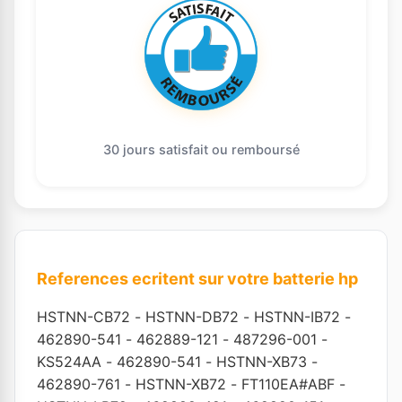
30 jours satisfait ou remboursé
References ecritent sur votre batterie hp
HSTNN-CB72
-
HSTNN-DB72
-
HSTNN-IB72
-
462890-541
-
462889-121
-
487296-001
-
KS524AA
-
462890-541
-
HSTNN-XB73
-
462890-761
-
HSTNN-XB72
-
FT110EA#ABF
-