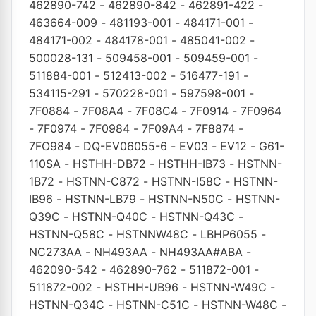
462890-742
-
462890-842
-
462891-422
-
463664-009
-
481193-001
-
484171-001
-
484171-002
-
484178-001
-
485041-002
-
500028-131
-
509458-001
-
509459-001
-
511884-001
-
512413-002
-
516477-191
-
534115-291
-
570228-001
-
597598-001
-
7F0884
-
7F08A4
-
7F08C4
-
7F0914
-
7F0964
-
7F0974
-
7F0984
-
7F09A4
-
7F8874
-
7FO984
-
DQ-EV06055-6
-
EV03
-
EV12
-
G61-
110SA
-
HSTHH-DB72
-
HSTHH-IB73
-
HSTNN-
1B72
-
HSTNN-C872
-
HSTNN-I58C
-
HSTNN-
IB96
-
HSTNN-LB79
-
HSTNN-N50C
-
HSTNN-
Q39C
-
HSTNN-Q40C
-
HSTNN-Q43C
-
HSTNN-Q58C
-
HSTNNW48C
-
LBHP6055
-
NC273AA
-
NH493AA
-
NH493AA#ABA
-
462090-542
-
462890-762
-
511872-001
-
511872-002
-
HSTHH-UB96
-
HSTNN-W49C
-
HSTNN-Q34C
-
HSTNN-C51C
-
HSTNN-W48C
-