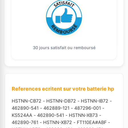
30 jours satisfait ou remboursé
References ecritent sur votre batterie hp
HSTNN-CB72
-
HSTNN-DB72
-
HSTNN-IB72
-
462890-541
-
462889-121
-
487296-001
-
KS524AA
-
462890-541
-
HSTNN-XB73
-
462890-761
-
HSTNN-XB72
-
FT110EA#ABF
-