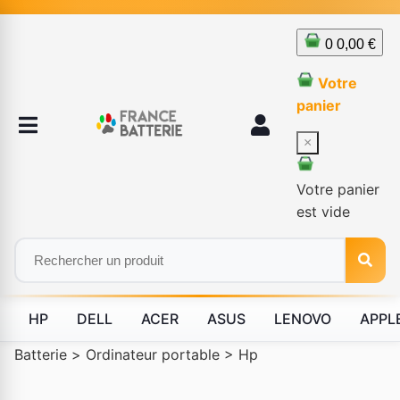
0
0,00 €
Votre
panier
×
Votre panier
est vide
HP
DELL
ACER
ASUS
LENOVO
APPL
Batterie
>
Ordinateur portable
>
Hp