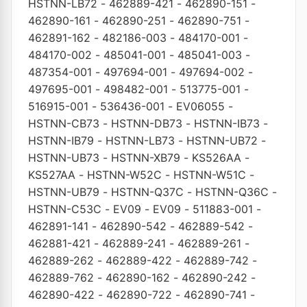
HSTNN-LB72
-
462889-421
-
462890-151
-
462890-161
-
462890-251
-
462890-751
-
462891-162
-
482186-003
-
484170-001
-
484170-002
-
485041-001
-
485041-003
-
487354-001
-
497694-001
-
497694-002
-
497695-001
-
498482-001
-
513775-001
-
516915-001
-
536436-001
-
EV06055
-
HSTNN-CB73
-
HSTNN-DB73
-
HSTNN-IB73
-
HSTNN-IB79
-
HSTNN-LB73
-
HSTNN-UB72
-
HSTNN-UB73
-
HSTNN-XB79
-
KS526AA
-
KS527AA
-
HSTNN-W52C
-
HSTNN-W51C
-
HSTNN-UB79
-
HSTNN-Q37C
-
HSTNN-Q36C
-
HSTNN-C53C
-
EV09
-
EV09
-
511883-001
-
462891-141
-
462890-542
-
462889-542
-
462881-421
-
462889-241
-
462889-261
-
462889-262
-
462889-422
-
462889-742
-
462889-762
-
462890-162
-
462890-242
-
462890-422
-
462890-722
-
462890-741
-