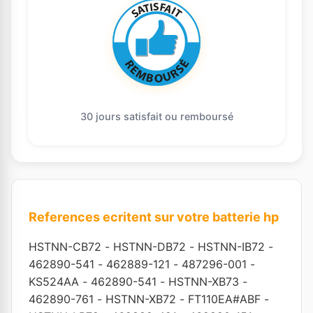
30 jours satisfait ou remboursé
References ecritent sur votre batterie hp
HSTNN-CB72
-
HSTNN-DB72
-
HSTNN-IB72
-
462890-541
-
462889-121
-
487296-001
-
KS524AA
-
462890-541
-
HSTNN-XB73
-
462890-761
-
HSTNN-XB72
-
FT110EA#ABF
-