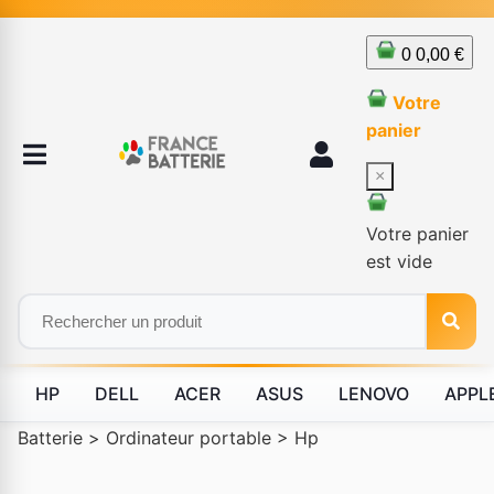
0
0,00 €
Votre
panier
×
Votre panier
est vide
HP
DELL
ACER
ASUS
LENOVO
APPL
Batterie
>
Ordinateur portable
>
Hp