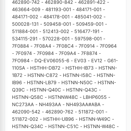
462890-742
-
462890-842
-
462891-422
-
463664-009
-
481193-001
-
484171-001
-
484171-002
-
484178-001
-
485041-002
-
500028-131
-
509458-001
-
509459-001
-
511884-001
-
512413-002
-
516477-191
-
534115-291
-
570228-001
-
597598-001
-
7F0884
-
7F08A4
-
7F08C4
-
7F0914
-
7F0964
-
7F0974
-
7F0984
-
7F09A4
-
7F8874
-
7FO984
-
DQ-EV06055-6
-
EV03
-
EV12
-
G61-
110SA
-
HSTHH-DB72
-
HSTHH-IB73
-
HSTNN-
1B72
-
HSTNN-C872
-
HSTNN-I58C
-
HSTNN-
IB96
-
HSTNN-LB79
-
HSTNN-N50C
-
HSTNN-
Q39C
-
HSTNN-Q40C
-
HSTNN-Q43C
-
HSTNN-Q58C
-
HSTNNW48C
-
LBHP6055
-
NC273AA
-
NH493AA
-
NH493AA#ABA
-
462090-542
-
462890-762
-
511872-001
-
511872-002
-
HSTHH-UB96
-
HSTNN-W49C
-
HSTNN-Q34C
-
HSTNN-C51C
-
HSTNN-W48C
-