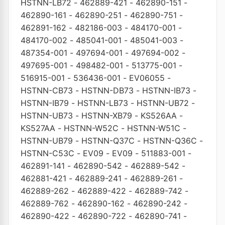
HSTNN-LB72
-
462889-421
-
462890-151
-
462890-161
-
462890-251
-
462890-751
-
462891-162
-
482186-003
-
484170-001
-
484170-002
-
485041-001
-
485041-003
-
487354-001
-
497694-001
-
497694-002
-
497695-001
-
498482-001
-
513775-001
-
516915-001
-
536436-001
-
EV06055
-
HSTNN-CB73
-
HSTNN-DB73
-
HSTNN-IB73
-
HSTNN-IB79
-
HSTNN-LB73
-
HSTNN-UB72
-
HSTNN-UB73
-
HSTNN-XB79
-
KS526AA
-
KS527AA
-
HSTNN-W52C
-
HSTNN-W51C
-
HSTNN-UB79
-
HSTNN-Q37C
-
HSTNN-Q36C
-
HSTNN-C53C
-
EV09
-
EV09
-
511883-001
-
462891-141
-
462890-542
-
462889-542
-
462881-421
-
462889-241
-
462889-261
-
462889-262
-
462889-422
-
462889-742
-
462889-762
-
462890-162
-
462890-242
-
462890-422
-
462890-722
-
462890-741
-