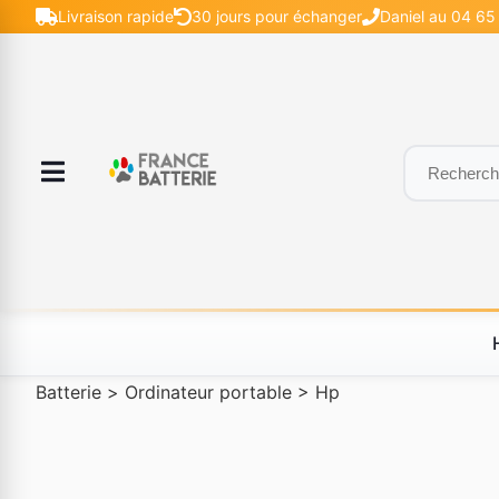
Livraison rapide
30 jours pour échanger
Daniel au 04 65 
Batterie
>
Ordinateur portable
>
Hp