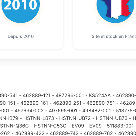
Depuis 2010
Site et stock en Fran
890-541
-
462889-121
-
487296-001
-
KS524AA
-
462890-
90-151
-
462890-161
-
462890-251
-
462890-751
-
46289
-001
-
497694-002
-
497695-001
-
498482-001
-
513775-
NN-IB79
-
HSTNN-LB73
-
HSTNN-UB72
-
HSTNN-UB73
-
H
STNN-Q36C
-
HSTNN-C53C
-
EV09
-
EV09
-
511883-001
-262
-
462889-422
-
462889-742
-
462889-762
-
462890