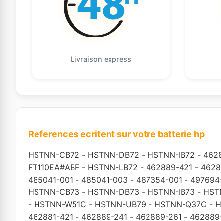
Livraison express
References ecritent sur votre batterie hp
HSTNN-CB72
-
HSTNN-DB72
-
HSTNN-IB72
-
462
FT110EA#ABF
-
HSTNN-LB72
-
462889-421
-
4628
485041-001
-
485041-003
-
487354-001
-
497694
HSTNN-CB73
-
HSTNN-DB73
-
HSTNN-IB73
-
HST
-
HSTNN-W51C
-
HSTNN-UB79
-
HSTNN-Q37C
-
H
462881-421
-
462889-241
-
462889-261
-
462889