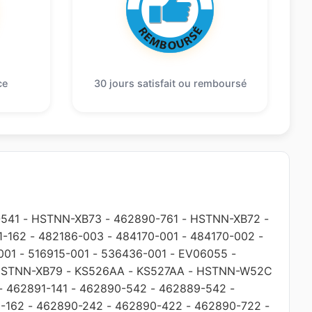
ce
30 jours satisfait ou remboursé
541
-
HSTNN-XB73
-
462890-761
-
HSTNN-XB72
-
1-162
-
482186-003
-
484170-001
-
484170-002
-
001
-
516915-001
-
536436-001
-
EV06055
-
STNN-XB79
-
KS526AA
-
KS527AA
-
HSTNN-W52C
-
462891-141
-
462890-542
-
462889-542
-
-162
-
462890-242
-
462890-422
-
462890-722
-