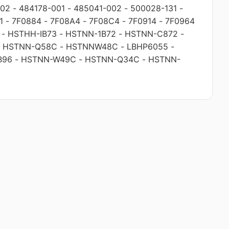
002
-
484178-001
-
485041-002
-
500028-131
-
1
-
7F0884
-
7F08A4
-
7F08C4
-
7F0914
-
7F0964
-
HSTHH-IB73
-
HSTNN-1B72
-
HSTNN-C872
-
-
HSTNN-Q58C
-
HSTNNW48C
-
LBHP6055
-
B96
-
HSTNN-W49C
-
HSTNN-Q34C
-
HSTNN-