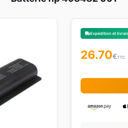
Expédition et livra
26.70
€
TTC