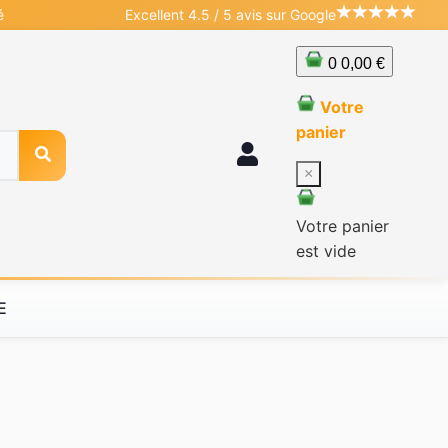
é
Excellent 4.5 / 5 avis sur Google
0
0,00 €
Votre
panier
×
Votre panier
est vide
E