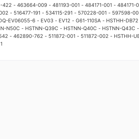
1-422
-
463664-009
-
481193-001
-
484171-001
-
484171-
002
-
516477-191
-
534115-291
-
570228-001
-
597598-00
DQ-EV06055-6
-
EV03
-
EV12
-
G61-110SA
-
HSTHH-DB72
N-N50C
-
HSTNN-Q39C
-
HSTNN-Q40C
-
HSTNN-Q43C
542
-
462890-762
-
511872-001
-
511872-002
-
HSTHH-U
1