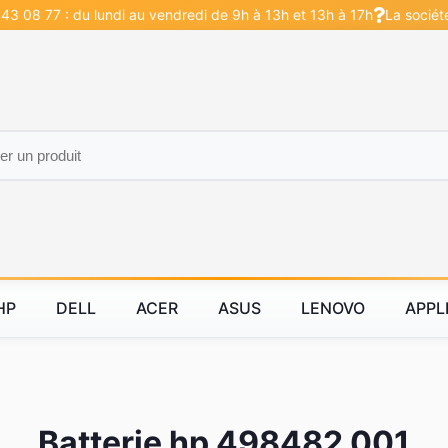
43 08 77 : du lundi au vendredi de 9h à 13h et 13h à 17h
La sociét
HP
DELL
ACER
ASUS
LENOVO
APPL
Batterie hp 498482 001