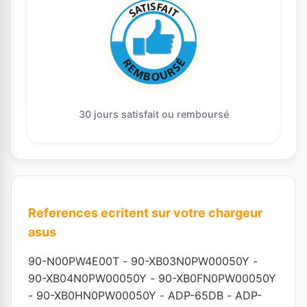
30 jours satisfait ou remboursé
References ecritent sur votre chargeur
asus
90-N00PW4E00T
-
90-XB03N0PW00050Y
-
90-XB04N0PW00050Y
-
90-XB0FN0PW00050Y
-
90-XB0HN0PW00050Y
-
ADP-65DB
-
ADP-