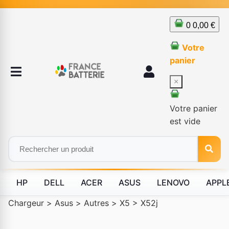
0
0,00 €
Votre
panier
×
Votre panier
est vide
HP
DELL
ACER
ASUS
LENOVO
APPL
Chargeur
>
Asus
>
Autres
>
X5
>
X52j