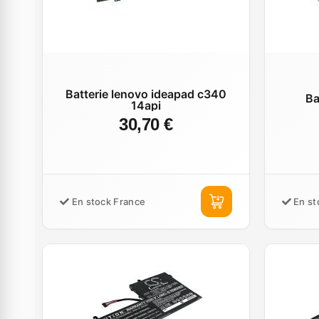
Batterie lenovo ideapad c340
Ba
14api
30,70 €
En stock France
En st