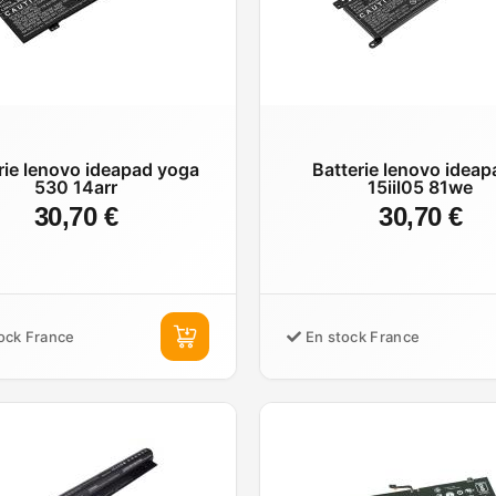
rie lenovo ideapad yoga
Batterie lenovo ideap
530 14arr
15iil05 81we
30,70 €
30,70 €
ock France
En stock France