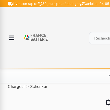
Livraison rapide
30 jours pour échanger
Daniel au 04 65
Chargeur
>
Schenker
C