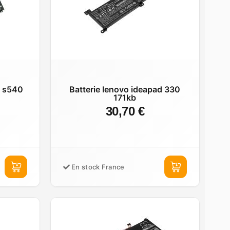
d s540
Batterie lenovo ideapad 330
171kb
30,70 €
En stock France