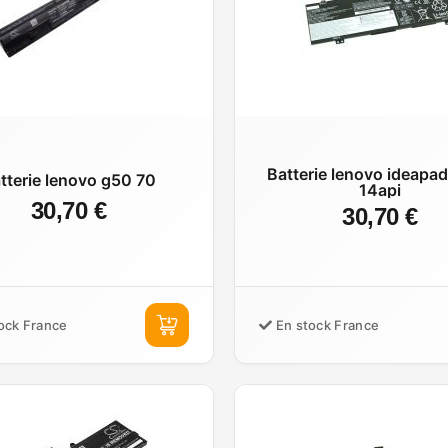
Batterie lenovo ideapa
tterie lenovo g50 70
14api
30,70 €
30,70 €
ock France
En stock France