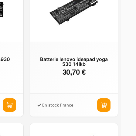
 c930
Batterie lenovo ideapad yoga
530 14ikb
30,70 €
En stock France