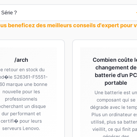
us beneficez des meilleurs conseils d'expert pour 
/arch
Combien coûte l
changement de
e retour en stock du
batterie d’un PC
d�le S26361-F5551-
portable
60 marque une bonne
nouvelle pour les
Une batterie est u
professionnels
composant qui se
echerchant un disque
dégrade avec le temp
dur performant et
Plus un ordinateur e
certifi� pour leurs
utilisé, plus sa batte
serveurs Lenovo.
vieillit, ce qui finit p
générer des