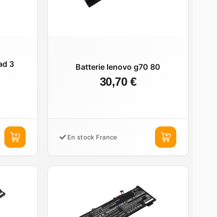
ad 3
Batterie lenovo g70 80
30,70 €
En stock France