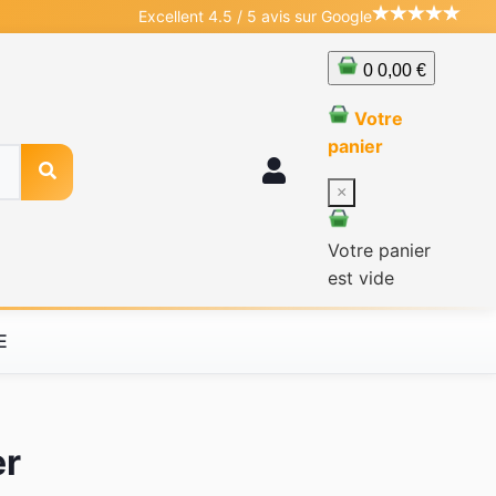
Excellent 4.5 / 5 avis sur Google
0
0,00 €
Votre
panier
×
Votre panier
est vide
E
er