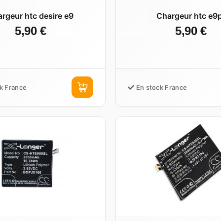
rgeur htc desire e9
Chargeur htc e9
5,90 €
5,90 €
k France
En stock France