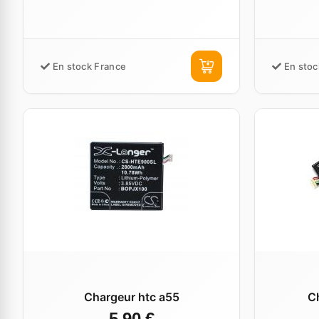
En stock France
En stoc
Chargeur htc a55
C
5,90 €