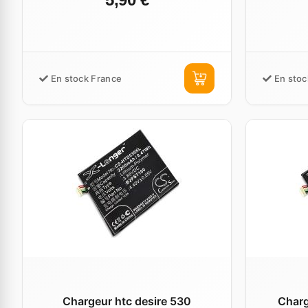
En stock France
En stoc
Chargeur htc desire 530
Charg