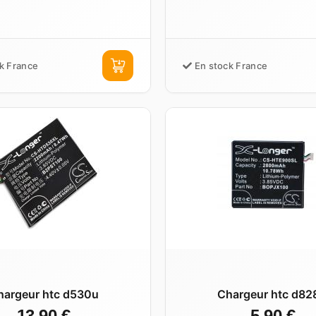
k France
En stock France
hargeur htc d530u
Chargeur htc d82
13,90 €
5,90 €