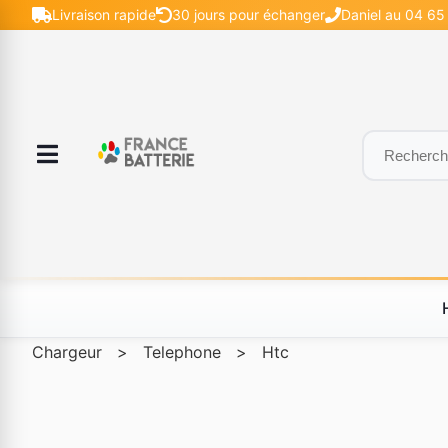
Livraison rapide
30 jours pour échanger
Daniel au 04 65
Chargeur
>
Telephone
>
Htc