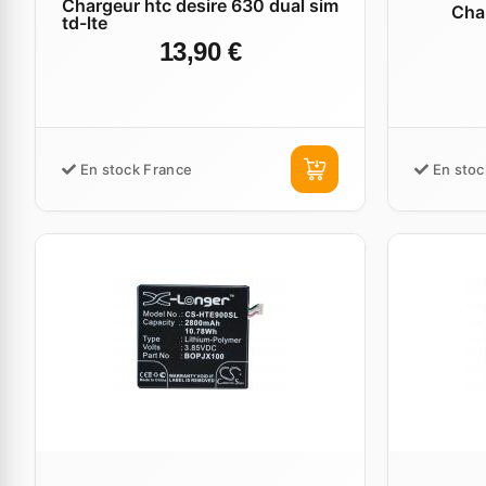
Chargeur htc desire 630 dual sim
Cha
td-lte
13,90 €
En stock France
En stoc