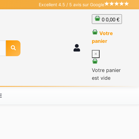
Excellent 4.5 / 5 avis sur Google
0
0,00 €
Votre
panier
×
Votre panier
est vide
E