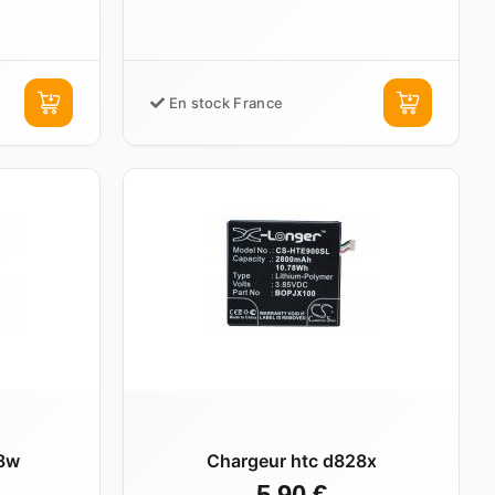
En stock France
8w
Chargeur htc d828x
5,90 €