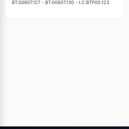
BT.00607.127
-
BT.00607.130
-
LC.BTP00.123