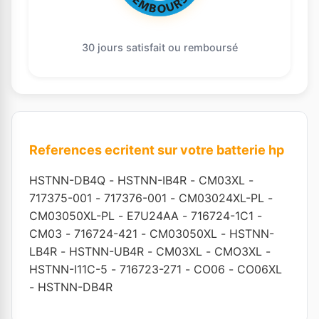
30 jours satisfait ou remboursé
References ecritent sur votre batterie hp
HSTNN-DB4Q
-
HSTNN-IB4R
-
CM03XL
-
717375-001
-
717376-001
-
CM03024XL-PL
-
CM03050XL-PL
-
E7U24AA
-
716724-1C1
-
CM03
-
716724-421
-
CM03050XL
-
HSTNN-
LB4R
-
HSTNN-UB4R
-
CM03XL
-
CMO3XL
-
HSTNN-I11C-5
-
716723-271
-
CO06
-
CO06XL
-
HSTNN-DB4R