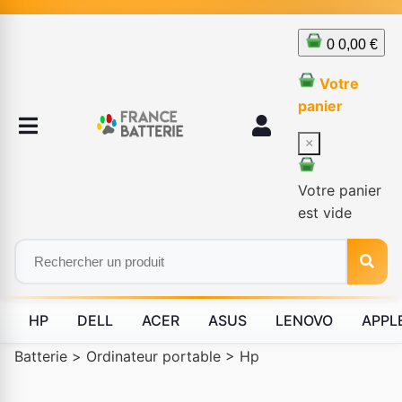
0
0,00 €
Votre
panier
×
Votre panier
est vide
HP
DELL
ACER
ASUS
LENOVO
APPL
Batterie
>
Ordinateur portable
>
Hp