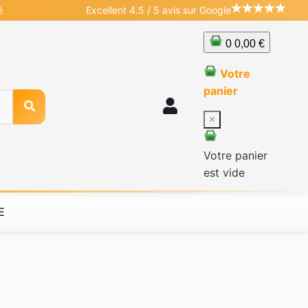
é
Excellent 4.5 / 5 avis sur Google
0
0,00 €
Votre
panier
×
Votre panier
est vide
E