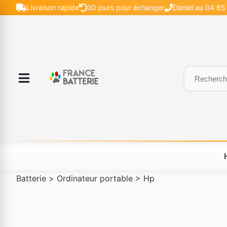
Livraison rapide
30 jours pour échanger
Daniel au 04 65 
Batterie
>
Ordinateur portable
>
Hp