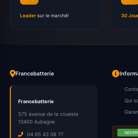
Leader
sur le marché!
30 Jou
Francebatterie
Inform
Conta
Qui 
Francebatterie
Garan
575 avenue de la coueste
13400
Aubagne
04 65 43 08 77