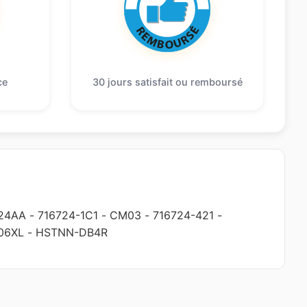
ce
30 jours satisfait ou remboursé
24AA
-
716724-1C1
-
CM03
-
716724-421
-
06XL
-
HSTNN-DB4R