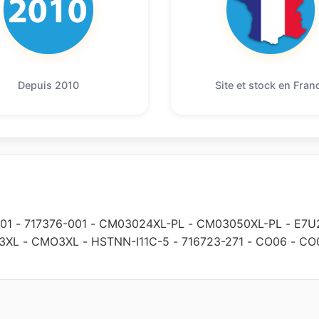
Depuis 2010
Site et stock en Fran
01
-
717376-001
-
CM03024XL-PL
-
CM03050XL-PL
-
E7U
3XL
-
CMO3XL
-
HSTNN-I11C-5
-
716723-271
-
CO06
-
CO