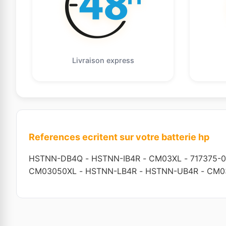
Livraison express
References ecritent sur votre batterie hp
HSTNN-DB4Q
-
HSTNN-IB4R
-
CM03XL
-
717375-0
CM03050XL
-
HSTNN-LB4R
-
HSTNN-UB4R
-
CM0