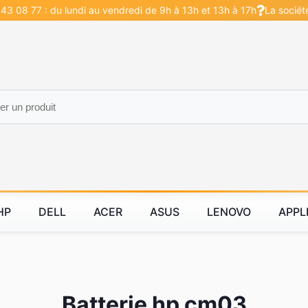
43 08 77 : du lundi au vendredi de 9h à 13h et 13h à 17h
La sociét
HP
DELL
ACER
ASUS
LENOVO
APPL
Batterie hp cm03