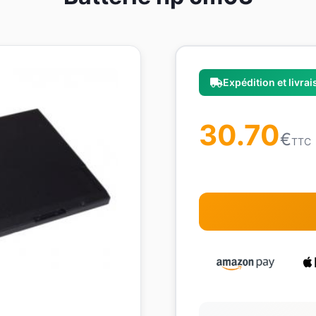
Expédition et livra
30.70
€
TTC