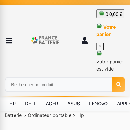
0
0,00 €
Votre
panier
×
Votre panier
est vide
HP
DELL
ACER
ASUS
LENOVO
APPL
Batterie
>
Ordinateur portable
>
Hp