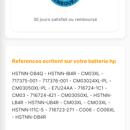
30 jours satisfait ou remboursé
References ecritent sur votre batterie hp
HSTNN-DB4Q
-
HSTNN-IB4R
-
CM03XL
-
717375-001
-
717376-001
-
CM03024XL-PL
-
CM03050XL-PL
-
E7U24AA
-
716724-1C1
-
CM03
-
716724-421
-
CM03050XL
-
HSTNN-
LB4R
-
HSTNN-UB4R
-
CM03XL
-
CMO3XL
-
HSTNN-I11C-5
-
716723-271
-
CO06
-
CO06XL
-
HSTNN-DB4R