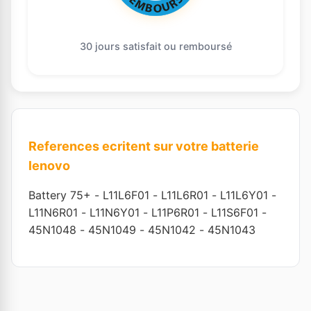
30 jours satisfait ou remboursé
References ecritent sur votre batterie
lenovo
Battery 75+
-
L11L6F01
-
L11L6R01
-
L11L6Y01
-
L11N6R01
-
L11N6Y01
-
L11P6R01
-
L11S6F01
-
45N1048
-
45N1049
-
45N1042
-
45N1043