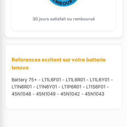
30 jours satisfait ou remboursé
References ecritent sur votre batterie
lenovo
Battery 75+
-
L11L6F01
-
L11L6R01
-
L11L6Y01
-
L11N6R01
-
L11N6Y01
-
L11P6R01
-
L11S6F01
-
45N1048
-
45N1049
-
45N1042
-
45N1043