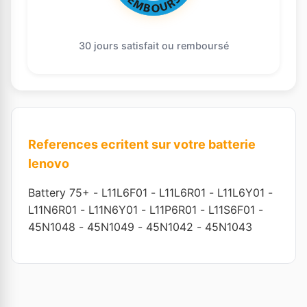
30 jours satisfait ou remboursé
References ecritent sur votre batterie
lenovo
Battery 75+
-
L11L6F01
-
L11L6R01
-
L11L6Y01
-
L11N6R01
-
L11N6Y01
-
L11P6R01
-
L11S6F01
-
45N1048
-
45N1049
-
45N1042
-
45N1043