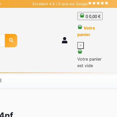
é
Excellent 4.5 / 5 avis sur Google
0
0,00 €
Votre
panier
×
Votre panier
est vide
E
14nf