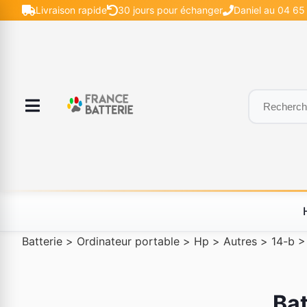
Livraison rapide
30 jours pour échanger
Daniel au 04 65 
Batterie
>
Ordinateur portable
>
Hp
>
Autres
>
14-b
Bat