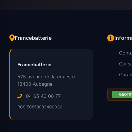
Francebatterie
Inform
Conta
Qui 
Francebatterie
Garan
575 avenue de la coueste
13400
Aubagne
04 65 43 08 77
RCS 50858083400036