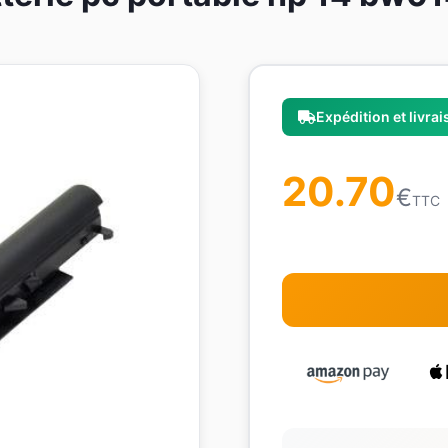
Expédition et livra
20.70
€
TTC