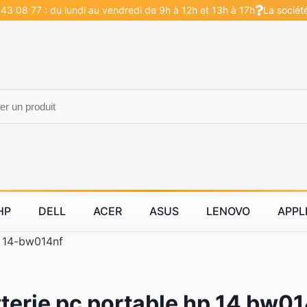
43 08 77 : du lundi au vendredi de 9h à 12h et 13h à 17h
La sociét
HP
DELL
ACER
ASUS
LENOVO
APPL
>
14-bw014nf
terie pc portable hp 14 bw0