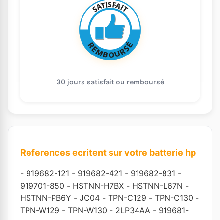
30 jours satisfait ou remboursé
References ecritent sur votre batterie hp
-
919682-121
-
919682-421
-
919682-831
-
919701-850
-
HSTNN-H7BX
-
HSTNN-L67N
-
HSTNN-PB6Y
-
JC04
-
TPN-C129
-
TPN-C130
-
TPN-W129
-
TPN-W130
-
2LP34AA
-
919681-