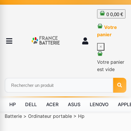
0
0,00 €
Votre
panier
×
Votre panier
est vide
HP
DELL
ACER
ASUS
LENOVO
APPL
Batterie
>
Ordinateur portable
>
Hp