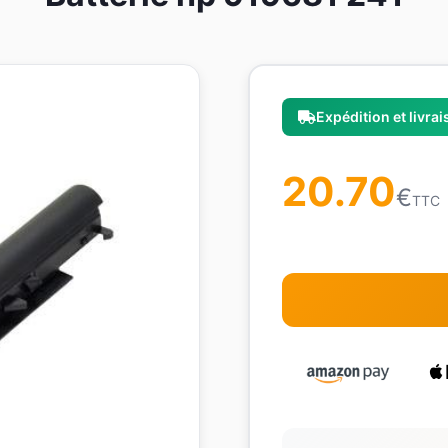
Expédition et livra
20.70
€
TTC