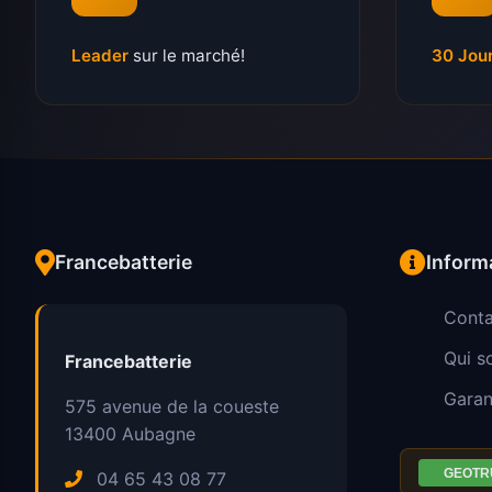
Leader
sur le marché!
30 Jou
Francebatterie
Inform
Conta
Qui 
Francebatterie
Garan
575 avenue de la coueste
13400
Aubagne
04 65 43 08 77