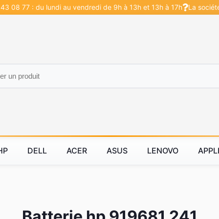
43 08 77 : du lundi au vendredi de 9h à 13h et 13h à 17h
La sociét
HP
DELL
ACER
ASUS
LENOVO
APPL
Batterie hp 919681 241