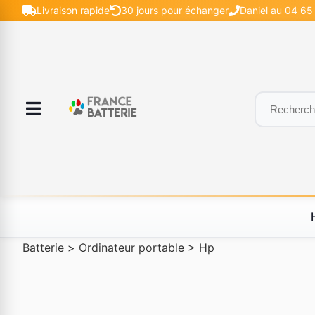
Livraison rapide
30 jours pour échanger
Daniel au 04 65 
Batterie
>
Ordinateur portable
>
Hp