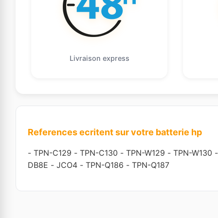
Livraison express
References ecritent sur votre batterie hp
-
TPN-C129
-
TPN-C130
-
TPN-W129
-
TPN-W130
DB8E
-
JCO4
-
TPN-Q186
-
TPN-Q187