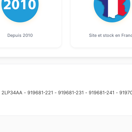
Depuis 2010
Site et stock en Fran
-
2LP34AA
-
919681-221
-
919681-231
-
919681-241
-
9197