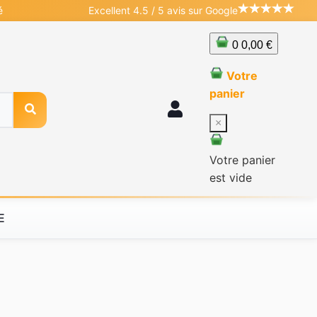
é
Excellent 4.5 / 5 avis sur Google
0
0,00 €
Votre
panier
×
Votre panier
est vide
E